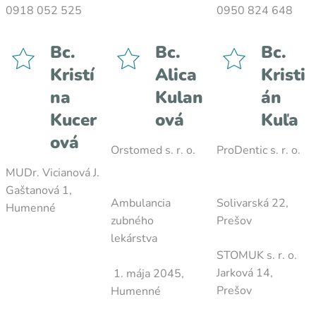
0918 052 525
0950 824 648
Bc.
Bc.
Bc.
Kristí
Alica
Kristi
na
Kulan
án
Kucer
ová
Kuľa
ová
Orstomed s. r. o.
ProDentic s. r. o.
MUDr. Vicianová J.
Gaštanová 1,
Ambulancia
Solivarská 22,
Humenné
zubného
Prešov
lekárstva
STOMUK s. r. o.
Jarková 14,
1. mája 2045,
Prešov
Humenné