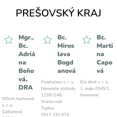
PREŠOVSKÝ KRAJ
Mgr.,
Bc.
Bc.
Bc.
Miros
Marti
Adriá
lava
na
na
Bogd
Capo
Beňo
anová
vá
vá,
Prophylaxe s. r. o.
Elis dent s. r. o.
DRA
Námestie slobody
1. mája 2045/1,
1239 /148,
Humenné
DDent Humenné
Vranov nad
s. r. o.
Topľou
Gaštanová
0917 331 575