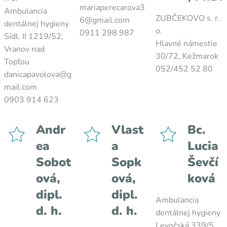
mariaperecarova3
Ambulancia
ZUBČEKOVO s. r.
6@gmail.com
dentálnej hygieny
o.
0911 298 987
Sídl. II 1219/52,
Hlavné námestie
Vranov nad
30/72, Kežmarok
Topľou
052/452 52 80
danicapavolova@g
mail.com
0903 914 623
Andr
Vlast
Bc.
ea
a
Lucia
Sobot
Sopk
Ševčí
ová,
ová,
ková
dipl.
dipl.
Ambulancia
d. h.
d. h.
dentálnej hygieny
Levočská 339/5,