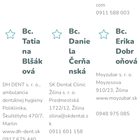
com
0911 588 003
Bc.
Bc.
Bc.
Tatia
Danie
Erika
na
la
Dobr
Blšák
Čerňa
oňová
ová
nská
Moyzubar s. r. o.
Moyzesova
DH DENT s. r. o.,
SK Dental Clinic
910/23, Žilina
ambulancia
Žilina s. r. o.
www.moyzubar.sk
dentálnej hygieny
Predmestská
Poliklinika,
1722/12, Žilina
0948 975 085
Škultétyho 470/7,
zilina@skdental.s
Martin
k
www.dh-dent.sk
0911 601 158
0917 675 440