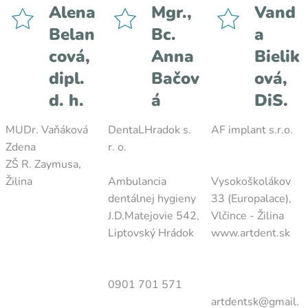
Alena
Mgr.,
Vand
Belan
Bc.
a
cová,
Anna
Bielik
dipl.
Bačov
ová,
d. h.
á
DiS.
MUDr. Vaňáková
DentaLHradok s.
AF implant s.r.o.
Zdena
r. o.
ZŠ R. Zaymusa,
Žilina
Ambulancia
Vysokoškolákov
dentálnej hygieny
33 (Europalace),
J.D.Matejovie 542,
Vlčince - Žilina
Liptovský Hrádok
www.artdent.sk
0901 701 571
artdentsk@gmail.