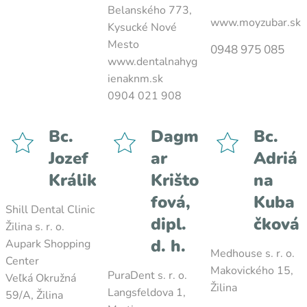
Belanského 773,
www.moyzubar.sk
Kysucké Nové
Mesto
0948 975 085
www.dentalnahyg
ienaknm.sk
0904 021 908
Bc.
Dagm
Bc.
Jozef
ar
Adriá
Králik
Krišto
na
fová,
Kuba
Shill Dental Clinic
dipl.
čková
Žilina s. r. o.
d. h.
Aupark Shopping
Medhouse s. r. o.
Center
Makovického 15,
PuraDent s. r. o.
Veľká Okružná
Žilina
Langsfeldova 1,
59/A, Žilina