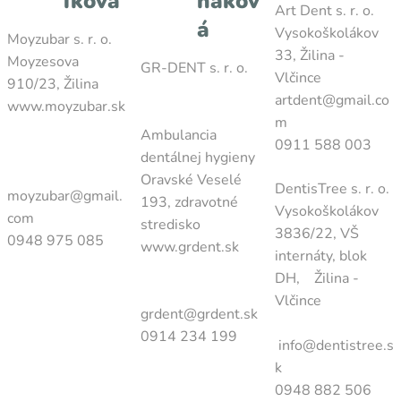
íková
ňákov
Art Dent s. r. o.
á
Vysokoškolákov
Moyzubar s. r. o.
33, Žilina -
Moyzesova
GR-DENT s. r. o.
Vlčince
910/23, Žilina
artdent@gmail.co
www.moyzubar.sk
m
Ambulancia
0911 588 003
dentálnej hygieny
Oravské Veselé
DentisTree s. r. o.
moyzubar@gmail.
193, zdravotné
Vysokoškolákov
com
stredisko
3836/22, VŠ
0948 975 085
www.grdent.sk
internáty, blok
DH, Žilina -
Vlčince
grdent@grdent.sk
0914 234 199
info@dentistree.s
k
0948 882 506