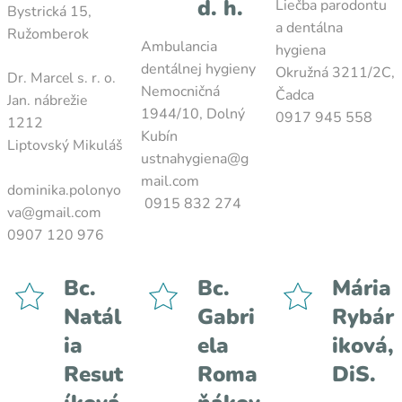
d. h.
Liečba parodontu
Bystrická 15,
a dentálna
Ružomberok
Ambulancia
hygiena
dentálnej hygieny
Okružná 3211/2C,
Dr. Marcel s. r. o.
Nemocničná
Čadca
Jan. nábrežie
1944/10, Dolný
0917 945 558
1212
Kubín
Liptovský Mikuláš
ustnahygiena@g
mail.com
dominika.polonyo
0915 832 274
va@gmail.com
0907 120 976
Bc.
Bc.
Mária
Natál
Gabri
Rybár
ia
ela
iková,
Resut
Roma
DiS.