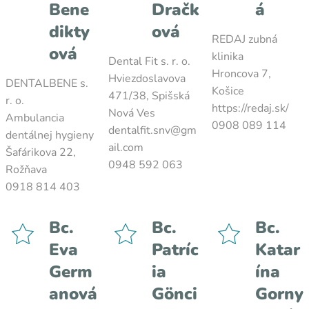
Bene
Dračk
á
dikty
ová
REDAJ zubná
ová
klinika
Dental Fit s. r. o.
Hroncova 7,
Hviezdoslavova
DENTALBENE s.
Košice
471/38, Spišská
r. o.
https://redaj.sk/
Nová Ves
Ambulancia
0908 089 114
dentalfit.snv@gm
dentálnej hygieny
ail.com
Šafárikova 22,
0948 592 063
Rožňava
0918 814 403
Bc.
Bc.
Bc.
Eva
Patríc
Katar
Germ
ia
ína
anová
Gönci
Gorny