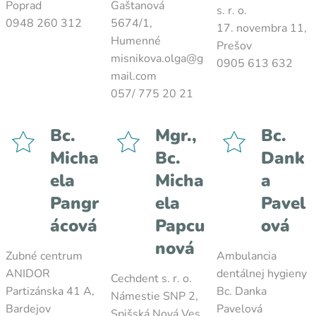
Poprad
Gaštanová
s. r. o.
0948 260 312
5674/1,
17. novembra 11,
Humenné
Prešov
misnikova.olga@g
0905 613 632
mail.com
057/ 775 20 21
Bc.
Mgr.,
Bc.
Micha
Bc.
Dank
ela
Micha
a
Pangr
ela
Pavel
ácová
Papcu
ová
nová
Zubné centrum
Ambulancia
ANIDOR
dentálnej hygieny
Cechdent s. r. o.
Partizánska 41 A,
Bc. Danka
Námestie SNP 2,
Bardejov
Pavelová
Spišská Nová Ves