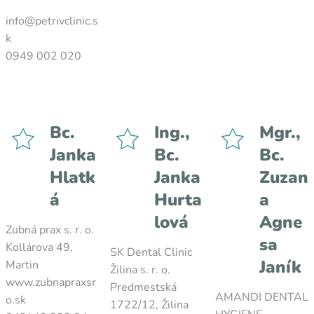
info@petrivclinic.s
k
0949 002 020
Bc.
Ing.,
Mgr.,
Janka
Bc.
Bc.
Hlatk
Janka
Zuzan
á
Hurta
a
lová
Agne
Zubná prax s. r. o.
sa
Kollárova 49,
SK Dental Clinic
Janík
Martin
Žilina s. r. o.
www.zubnapraxsr
Predmestská
AMANDI DENTAL
o.sk
1722/12, Žilina