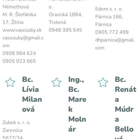
Némethová
o.
Edent s. r. o.
M. R. Štefánika
Oravická 1884,
Párnica 166,
17, Žilina
Trstená
Párnica
www.vasezuby.sk
0948 395 545
0905 772 499
vasezuby@gmail.c
dhparnica@gmail.
om
com
0908 984 624
0905 923 665
Bc.
Ing.,
Bc.
Lívia
Bc.
Renát
Milan
Mare
a
ová
k
Múdr
Moln
a
Zubok s. r. o.
ár
Bello
Zarevúca
5677/3A,