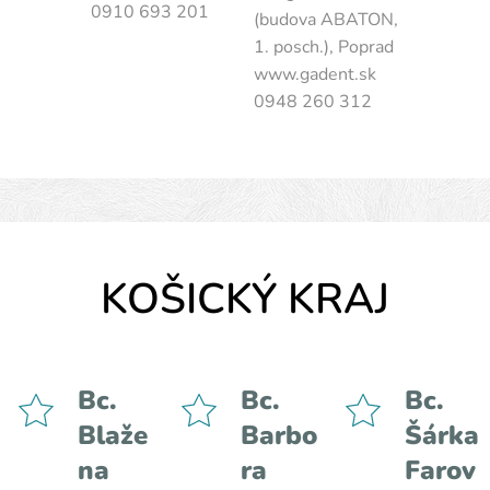
0910 693 201
(budova ABATON,
1. posch.), Poprad
www.gadent.sk
0948 260 312
KOŠICKÝ KRAJ
Bc.
Bc.
Bc.
Blaže
Barbo
Šárka
na
ra
Farov