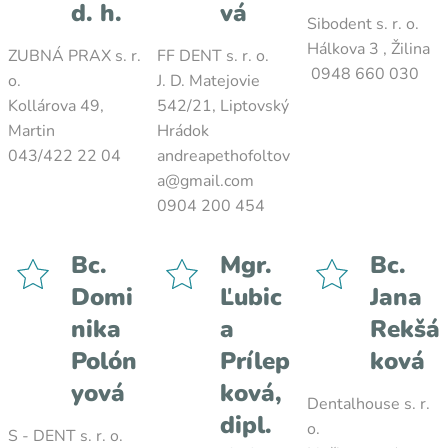
d. h.
vá
Sibodent s. r. o.
Hálkova 3 , Žilina
ZUBNÁ PRAX s. r.
FF DENT s. r. o.
0948 660 030
o.
J. D. Matejovie
Kollárova 49,
542/21, Liptovský
Martin
Hrádok
043/422 22 04
andreapethofoltov
a@gmail.com
0904 200 454
Bc.
Mgr.
Bc.
Domi
Ľubic
Jana
nika
a
Rekšá
Polón
Prílep
ková
yová
ková,
Dentalhouse s. r.
dipl.
o.
S - DENT s. r. o.