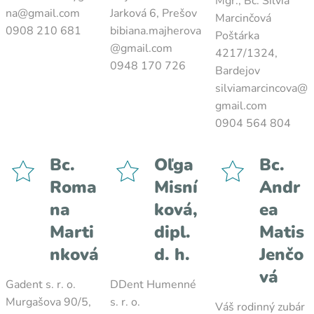
Mgr., Bc. Silvia
na@gmail.com
Jarková 6, Prešov
Marcinčová
0908 210 681
bibiana.majherova
Poštárka
@gmail.com
4217/1324,
0948 170 726
Bardejov
silviamarcincova@
gmail.com
0904 564 804
Bc.
Oľga
Bc.
Roma
Misní
Andr
na
ková,
ea
Marti
dipl.
Matis
nková
d. h.
Jenčo
vá
Gadent s. r. o.
DDent Humenné
Murgašova 90/5,
s. r. o.
Váš rodinný zubár