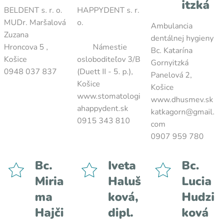
itzká
BELDENT s. r. o.
HAPPYDENT s. r.
MUDr. Maršalová
o.
Ambulancia
Zuzana
dentálnej hygieny
Hroncova 5 ,
Námestie
Bc. Katarína
Košice
osloboditeľov 3/B
Gornyitzká
0948 037 837
(Duett II - 5. p.),
Panelová 2,
Košice
Košice
www.stomatologi
www.dhusmev.sk
ahappydent.sk
katkagorn@gmail.
0915 343 810
com
0907 959 780
Bc.
Iveta
Bc.
Miria
Haluš
Lucia
ma
ková,
Hudzi
Hajči
dipl.
ková