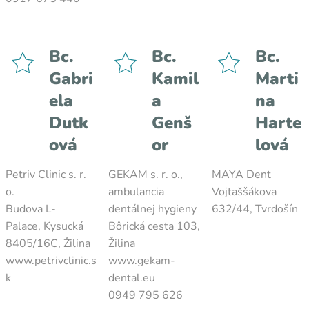
Bc.
Bc.
Bc.
Gabri
Kamil
Marti
ela
a
na
Dutk
Genš
Harte
ová
or
lová
Petriv Clinic s. r.
GEKAM s. r. o.,
MAYA Dent
o.
ambulancia
Vojtaššákova
Budova L-
dentálnej hygieny
632/44, Tvrdošín
Palace, Kysucká
Bôrická cesta 103,
8405/16C, Žilina
Žilina
www.petrivclinic.s
www.gekam-
k
dental.eu
0949 795 626