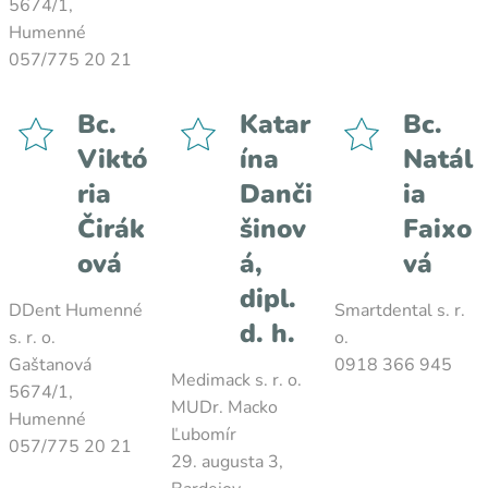
5674/1,
Humenné
057/775 20 21
Bc.
Katar
Bc.
Viktó
ína
Natál
ria
Danči
ia
Čirák
šinov
Faixo
ová
á,
vá
dipl.
DDent Humenné
Smartdental s. r.
d. h.
s. r. o.
o.
Gaštanová
0918 366 945
Medimack s. r. o.
5674/1,
MUDr. Macko
Humenné
Ľubomír
057/775 20 21
29. augusta 3,