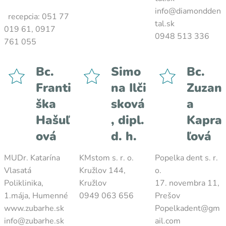
info@diamondden
recepcia: 051 77
tal.sk
019 61, 0917
0948 513 336
761 055
Bc.
Simo
Bc.
Franti
na Ilči
Zuzan
ška
sková
a
Hašuľ
, dipl.
Kapra
ová
d. h.
ľová
MUDr. Katarína
KMstom s. r. o.
Popelka dent s. r.
Vlasatá
Kružlov 144,
o.
Poliklinika,
Kružlov
17. novembra 11,
1.mája, Humenné
0949 063 656
Prešov
www.zubarhe.sk
Popelkadent@gm
info@zubarhe.sk
ail.com