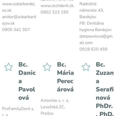
www.zubarbardej
Radničné
www.cechdent.sk
ov.sk
námestie 43,
0902 322 195
anidor@zubarbard
Bardejov
ejov.sk
FB: Dentálna
0905 341 307
hygiena Bardejov
danpavelova@gm
ail.com
0918 620 459
Bc.
Bc.
Bc.
Danic
Mária
Zuzan
a
Perec
a
Pavol
árová
Serafi
ová
nová
Artsmile s. r. o.
PhDr.
Levočská 2C,
ProFamilyDent s.
, PhD.
Prešov
r. o.