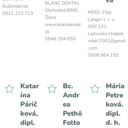
vá
BLANC DENTAL
Ružomberok
Obchodná 8985,
MDDr. Filip
0911 222 723
Žilina
Langer s. r. o.
www.blancdental.
SNP 231,
sk
Liptovský Hrádok
0948 204 050
rebel7062@gmail
.com
0908 964 150
Katar
Bc.
Mária
ína
Andr
Petre
Párič
ea
ková.
ková,
Pethö
dipl.
dipl.
Folto
d. h.