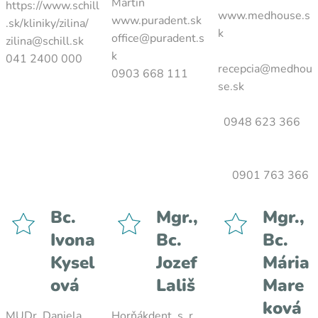
Martin
https://www.schill
www.medhouse.s
www.puradent.sk
.sk/kliniky/zilina/
k
office@puradent.s
zilina@schill.sk
k
041 2400 000
recepcia@medhou
0903 668 111
se.sk
0948 623 366
0901 763 366
Bc.
Mgr.,
Mgr.,
Ivona
Bc.
Bc.
Kysel
Jozef
Mária
ová
Lališ
Mare
ková
MUDr. Daniela
Horňákdent, s. r.