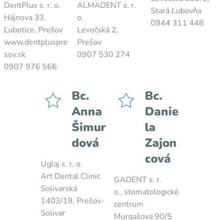
DentPlus s. r. o.
ALMADENT s. r.
Stará Ľubovňa
Hájnova 33,
o.
0944 311 448
Ľubotice, Prešov
Levočská 2,
www.dentpluspre
Prešov
sov.sk
0907 530 274
0907 976 566
Bc.
Bc.
Anna
Danie
Šimur
la
dová
Zajon
cová
Ugľaj s. r. o.
Art Dental Clinic
GADENT s. r.
Solivarská
o., stomatologické
1403/19, Prešov-
centrum
Solivar
Murgašova 90/5