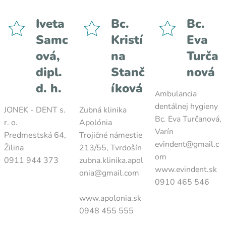
Iveta
Bc.
Bc.
Samc
Kristí
Eva
ová,
na
Turča
dipl.
Stanč
nová
d. h.
íková
mbulancia
A
dentálnej hygieny
JONEK - DENT s.
Zubná klinika
Bc. Eva Turčanová,
r. o.
Apolónia
Varín
Predmestská 64,
Trojičné námestie
evindent@gmail.c
Žilina
213/55, Tvrdošín
om
0911 944 373
zubna.klinika.apol
www.evindent.sk
onia@gmail.com
0910 465 546
www.apolonia.sk
0948 455 555