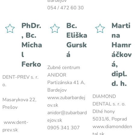
Bardejov
054 / 472 60 30
PhDr.
Bc.
Marti
, Bc.
Eliška
na
Micha
Gursk
Hamr
l
á
áčkov
Ferko
á,
Zubné centrum
dipl.
ANIDOR
DENT-PREV s. r.
d. h.
Partizánska 41 A,
o.
Bardejov
DIAMOND
www.zubarbardej
Masarykova 22,
DENTAL s. r. o.
ov.sk
Prešov
Dlhé hony
anidor@zubarbard
5031/6, Poprad
ejov.sk
www.dent-
www.diamondden
0905 341 307
prev.sk
tal.sk