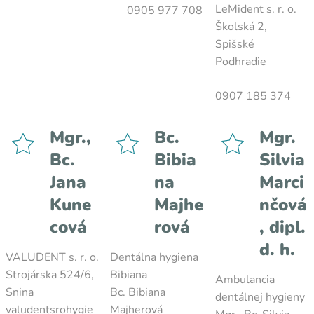
LeMident s. r. o.
0905 977 708
Školská 2,
Spišské
Podhradie
0907 185 374
Mgr.,
Bc.
Mgr.
Bc.
Bibia
Silvia
Jana
na
Marci
Kune
Majhe
nčová
cová
rová
, dipl.
d. h.
VALUDENT s. r. o.
Dentálna hygiena
Strojárska 524/6,
Bibiana
Ambulancia
Snina
Bc. Bibiana
dentálnej hygieny
valudentsrohygie
Majherová