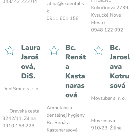
HYGIENE
043/ 42 222 04
zilina@skdental.s
Kukučínova 2739,
k
Kysucké Nové
0911 601 158
Mesto
0948 122 092
Laura
Bc.
Bc.
Jaroš
Renát
Jarosl
ová,
a
ava
DiS.
Kasta
Kotru
naras
sová
DentSmile s. r. o.
ová
Moyzubar s. r. o.
Ambulancia
Oravská cesta
dentálnej hygieny
3242/11, Žilina
Moyzesova
Bc. Renáta
0910 168 228
910/23, Žilina
Kastanarasová