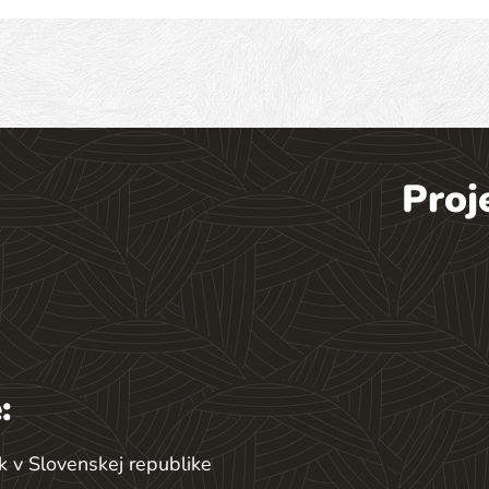
Proj
:
k v Slovenskej republike