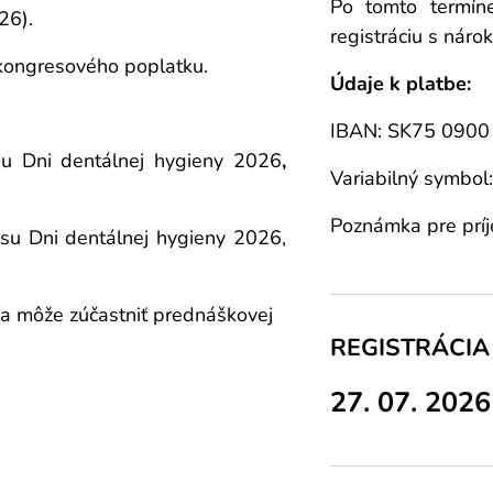
Po tomto termíne
26).
registráciu s náro
kongresového poplatku.
Údaje k platbe:
IBAN: SK75 0900
esu Dni dentálnej hygieny 2026
,
Variabilný symbo
Poznámka pre príje
resu Dni dentálnej hygieny 2026,
sa môže zúčastniť prednáškovej
REGISTRÁCI
27. 07. 2026