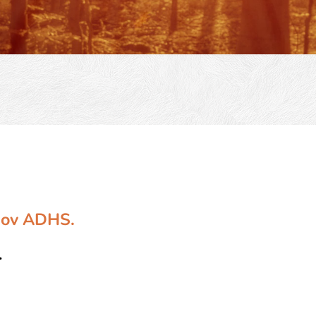
nov ADHS.
.