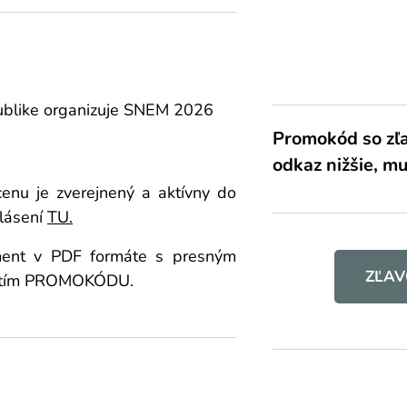
publike organizuje SNEM 2026
Promokód so zľa
odkaz nižšie, mu
nu je zverejnený a aktívny do
lásení
TU.
ument v PDF formáte s presným
ZĽAV
yužitím PROMOKÓDU.