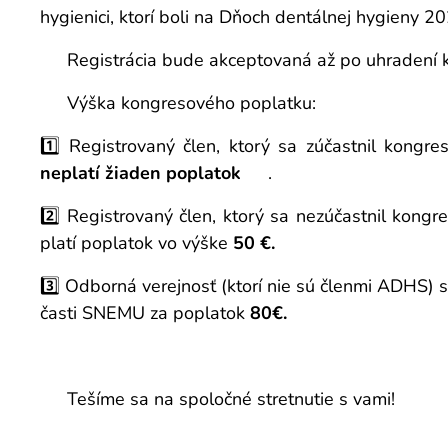
hygienici, ktorí boli na Dňoch dentálnej hygieny 20
👉 Registrácia bude akceptovaná až po uhradení 
💰 Výška kongresového poplatku:
1️⃣ Registrovaný člen, ktorý sa zúčastnil kongr
neplatí žiaden poplatok
🎉.
2️⃣ Registrovaný člen, ktorý sa nezúčastnil kong
platí poplatok vo výške
50 €.
3️⃣ Odborná verejnosť (ktorí nie sú členmi ADHS) 
časti SNEMU za poplatok
80
€
.
💙 Tešíme sa na spoločné stretnutie s vami!