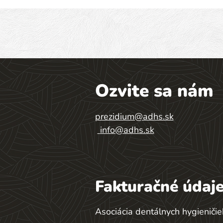
Ozvite sa nám
prezidium@adhs.sk
info@adhs.sk
Fakturačné údaje
Asociácia dentálnych hygieničie