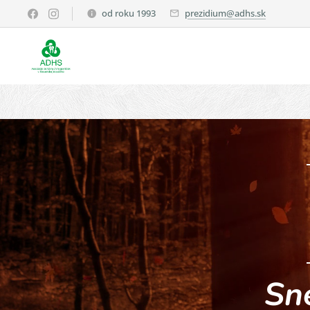
od roku 1993
prezidium@adhs.sk
Sn