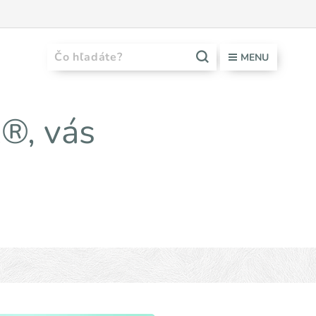
MENU
®, vás