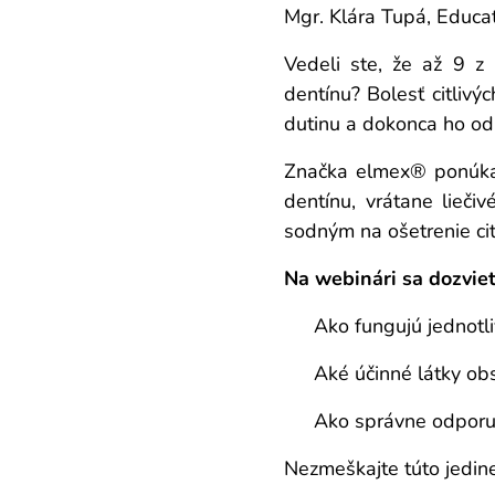
Mgr. Klára Tupá, Educa
Vedeli ste, že až 9 z
dentínu? Bolesť citlivý
dutinu a dokonca ho od
Značka elmex® ponúka š
dentínu, vrátane lieč
sodným na ošetrenie cit
Na webinári sa dozviet
✔️ Ako fungujú jednotl
✔️ Aké účinné látky ob
✔️ Ako správne odporuč
Nezmeškajte túto jedineč