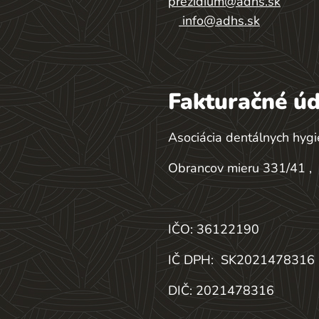
prezidium@adhs.sk
info@adhs.sk
Fakturačné úd
Asociácia dentálnych hygi
Obrancov mieru 331/41 ,
IČO: 36122190
IČ DPH:
SK2021478316
DIČ: 2021478316