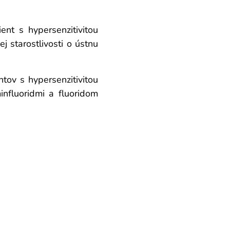
nt s hypersenzitivitou
j starostlivosti o ústnu
tov s hypersenzitivitou
nfluoridmi a fluoridom