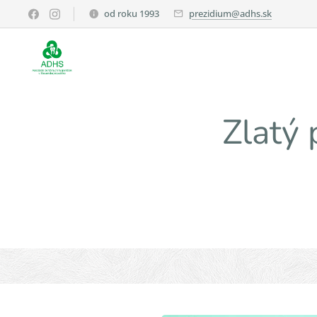
od roku 1993
prezidium@adhs.sk
Zlatý