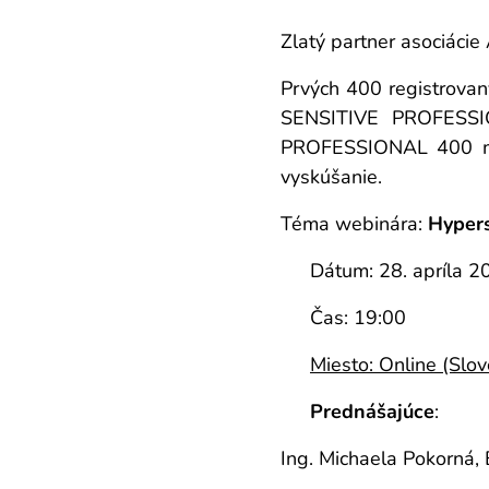
Zlatý partner asociáci
Prvých 400 registrovaný
SENSITIVE PROFESS
PROFESSIONAL 400 ml 
vyskúšanie.
Téma webinára:
Hypers
🗓 Dátum: 28. apríla 2
⏰ Čas: 19:00
📍
Miesto: Online (Slov
🎤
Prednášajúce
:
Ing. Michaela Pokorná,