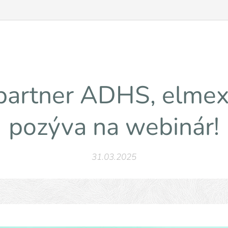
 partner ADHS, elmex
pozýva na webinár!
31.03.2025