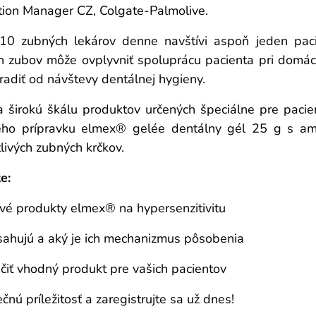
tion Manager CZ, Colgate-Palmolive.
 10 zubných lekárov denne navštívi aspoň jeden pacie
ch zubov môže ovplyvniť spoluprácu pacienta pri domáce
radiť od návštevy dentálnej hygieny.
irokú škálu produktov určených špeciálne pre pacien
ivého prípravku elmex® gelée dentálny gél 25 g s ami
livých zubných krčkov.
e:
ivé produkty elmex® na hypersenzitivitu
sahujú a aký je ich mechanizmus pôsobenia
iť vhodný produkt pre vašich pacientov
nú príležitosť a zaregistrujte sa už dnes!