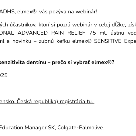
e ADHS, elmex®, vás pozýva na webinár!
ch účastníkov, ktorí si pozrú webinár v celej dĺžke, 
IONAL ADVANCED PAIN RELIEF 75 ml, ústnu vod
a novinku – zubnú kefku elmex® SENSITIVE Exper
enzitivita dentínu – prečo si vybrať elmex®?
025
ensko, Česká republika) registrácia tu.
 Education Manager SK, Colgate-Palmolive.