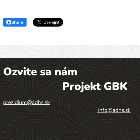
Share
Ozvite sa nám
Projekt GBK
prezidium@adhs.sk
info@adhs.sk