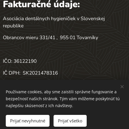
Fakturačné údaje:
Asociácia dentálnych hygieničiek v Slovenskej
republike
Obrancov mieru 331/41 , 955 01 Tovarníky
IČO: 36122190
IČ DPH:
SK2021478316
DIČ: 2021478316
Používame cookies, aby sme zaistili správne fungovanie a
bezpečnosť našich stránok. Tým vám môžeme poskytnúť tú
IBAN: SK75 0900 0000 0000 4171 4376
najlepšiu skúsenosť z ich návštevy.
Prijať nevyhnutné
Prijať všetko
Vytvorené službou
Webnode
Cookies