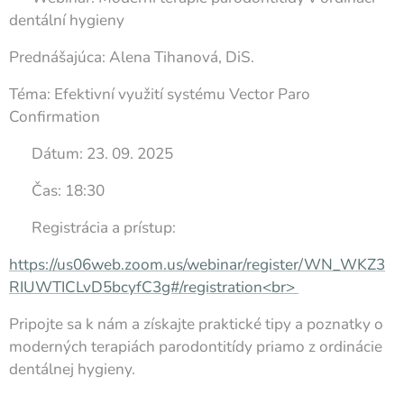
dentální hygieny ✨
Prednášajúca: Alena Tihanová, DiS.
Téma: Efektivní využití systému Vector Paro
Confirmation
📅 Dátum: 23. 09. 2025
🕕 Čas: 18:30
💻 Registrácia a prístup:
https://us06web.zoom.us/webinar/register/WN_WKZ3
RIUWTICLvD5bcyfC3g#/registration<br>
Pripojte sa k nám a získajte praktické tipy a poznatky o
moderných terapiách parodontitídy priamo z ordinácie
dentálnej hygieny. 🦷