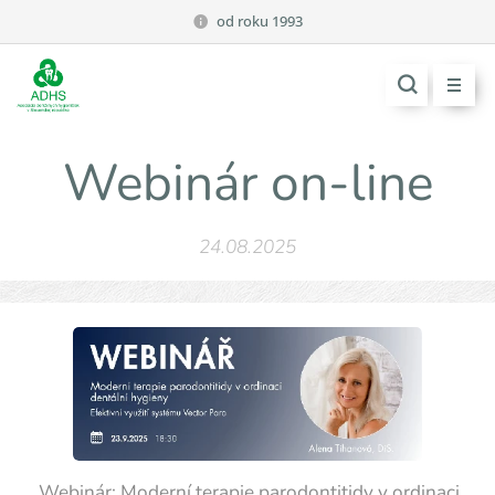
od roku 1993
Webinár on-line
24.08.2025
✨ Webinár: Moderní terapie parodontitidy v ordinaci