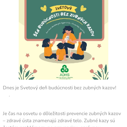
Dnes je Svetový deň budúcnosti bez zubných kazov! 🦷
✨.
Je čas na osvetu o dôležitosti prevencie zubných kazov
– zdravé ústa znamenajú zdravé telo. Zubné kazy sú