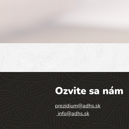
Ozvite sa nám
prezidium@adhs.sk
info@adhs.sk