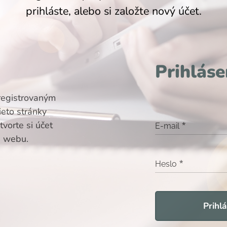
prihláste, alebo si založte nový účet.
Prihláse
registrovaným
ieto stránky
vorte si účet
E-mail
i webu.
Heslo
Prihlá