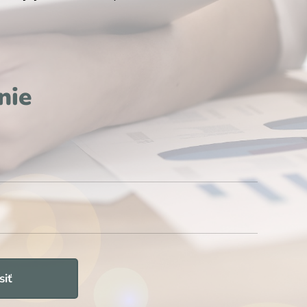
nie
siť