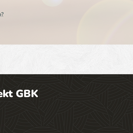
o?
ekt GBK