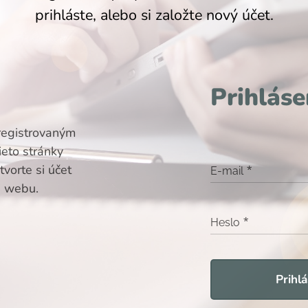
prihláste, alebo si založte nový účet.
Prihláse
registrovaným
ieto stránky
vorte si účet
E-mail
i webu.
Heslo
Prihlá