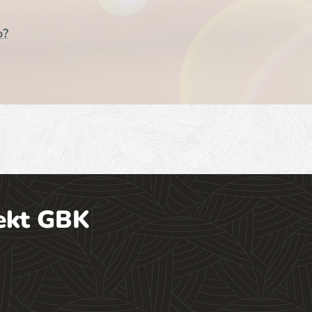
o?
ekt GBK