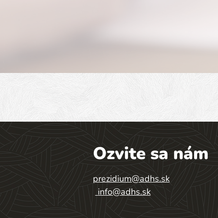
Ozvite sa nám
prezidium@adhs.sk
info@adhs.sk