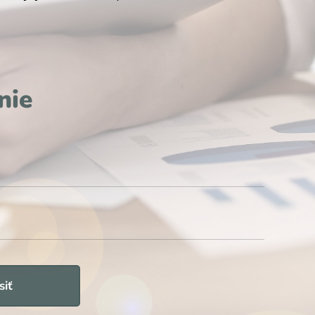
nie
siť