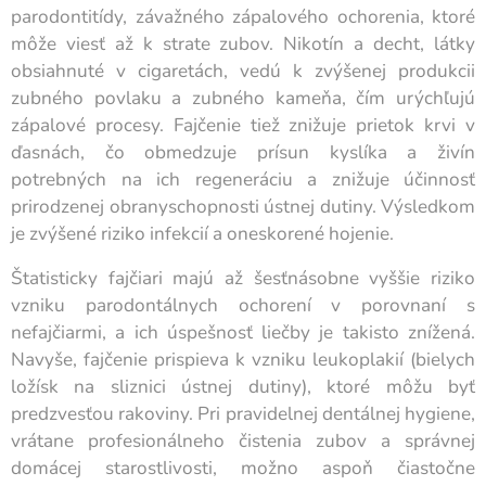
parodontitídy, závažného zápalového ochorenia, ktoré
môže viesť až k strate zubov. Nikotín a decht, látky
obsiahnuté v cigaretách, vedú k zvýšenej produkcii
zubného povlaku a zubného kameňa, čím urýchľujú
zápalové procesy. Fajčenie tiež znižuje prietok krvi v
ďasnách, čo obmedzuje prísun kyslíka a živín
potrebných na ich regeneráciu a znižuje účinnosť
prirodzenej obranyschopnosti ústnej dutiny. Výsledkom
je zvýšené riziko infekcií a oneskorené hojenie.
Štatisticky fajčiari majú až šesťnásobne vyššie riziko
vzniku parodontálnych ochorení v porovnaní s
nefajčiarmi, a ich úspešnosť liečby je takisto znížená.
Navyše, fajčenie prispieva k vzniku leukoplakií (bielych
ložísk na sliznici ústnej dutiny), ktoré môžu byť
predzvesťou rakoviny. Pri pravidelnej dentálnej hygiene,
vrátane profesionálneho čistenia zubov a správnej
domácej starostlivosti, možno aspoň čiastočne