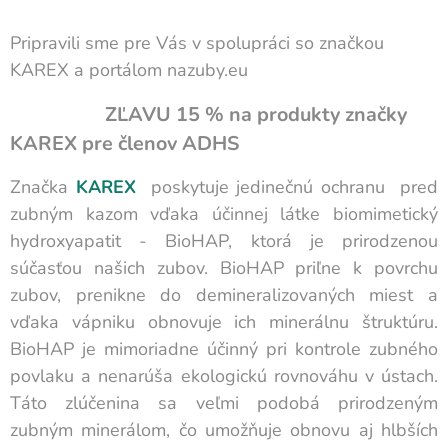
Pripravili sme pre Vás v spolupráci so značkou
KAREX a portálom nazuby.eu
ZĽAVU 15 % na produkty značky
KAREX
pre členov ADHS
🎉
Značka
KAREX
poskytuje jedinečnú ochranu pred
zubným kazom vďaka účinnej látke biomimetický
hydroxyapatit - BioHAP, ktorá je prirodzenou
súčasťou našich zubov. BioHAP priľne k povrchu
zubov, prenikne do demineralizovaných miest a
vďaka vápniku obnovuje ich minerálnu štruktúru.
BioHAP je mimoriadne účinný pri kontrole zubného
povlaku a nenarúša ekologickú rovnováhu v ústach.
Táto zlúčenina sa veľmi podobá prirodzeným
zubným minerálom, čo umožňuje obnovu aj hlbších