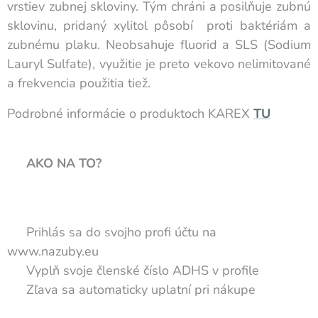
vrstiev zubnej skloviny. Tým chráni a posilňuje zubnú
sklovinu, pridaný xylitol pôsobí proti baktériám a
zubnému plaku. Neobsahuje fluorid a SLS (Sodium
Lauryl Sulfate), využitie je preto vekovo nelimitované
a frekvencia použitia tiež.
Podrobné informácie o produktoch KAREX
TU
👉
AKO NA TO?
🔐 Prihlás sa do svojho profi účtu na
www.nazuby.eu
🆔 Vyplň svoje členské číslo ADHS v profile
🛒 Zľava sa automaticky uplatní pri nákupe