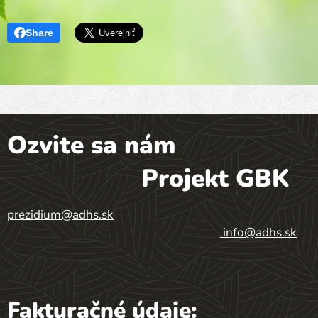
Share
Ozvite sa nám
Projekt GBK
prezidium@adhs.sk
info@adhs.sk
Fakturačné údaje: