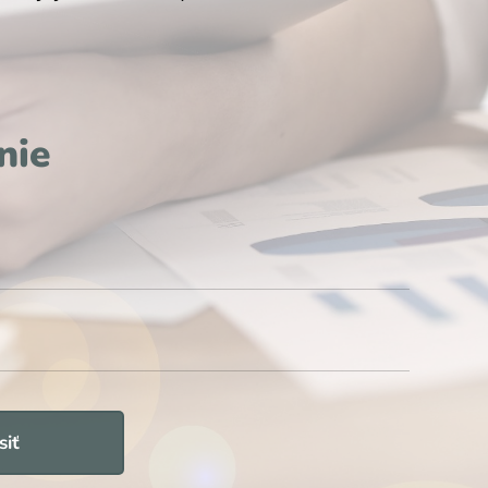
nie
siť