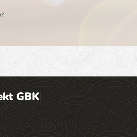
o?
ekt GBK