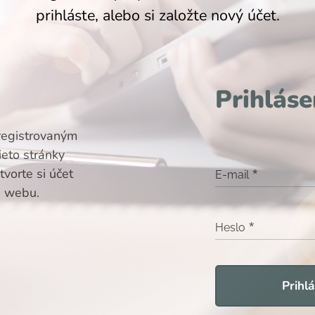
prihláste, alebo si založte nový účet.
Prihláse
registrovaným
ieto stránky
vorte si účet
E-mail
i webu.
Heslo
Prihlá