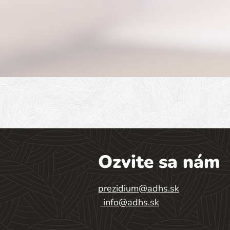
Ozvite sa nám
prezidium@adhs.sk
info@adhs.sk