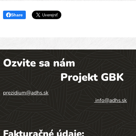
Share
Ozvite sa nám
Projekt GBK
prezidium@adhs.sk
info@adhs.sk
Fakturačné údaje: